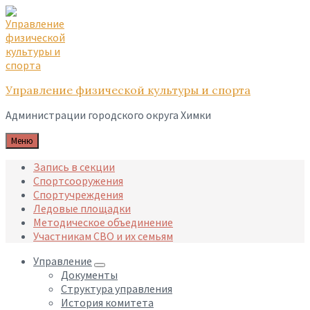
Skip
Skip
Skip
to
to
to
content
main
footer
navigation
Управление физической культуры и спорта
Администрации городского округа Химки
Меню
Запись в секции
Спортсооружения
Спортучреждения
Ледовые площадки
Методическое объединение
Участникам СВО и их семьям
Управление
Документы
Структура управления
История комитета