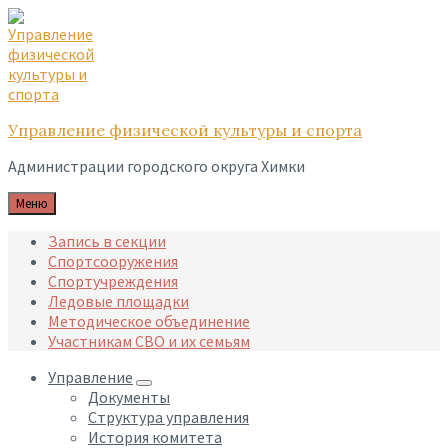
Skip
Skip
Skip
to
to
to
content
main
footer
navigation
Управление физической культуры и спорта
Администрации городского округа Химки
Меню
Запись в секции
Спортсооружения
Спортучреждения
Ледовые площадки
Методическое объединение
Участникам СВО и их семьям
Управление
Документы
Структура управления
История комитета