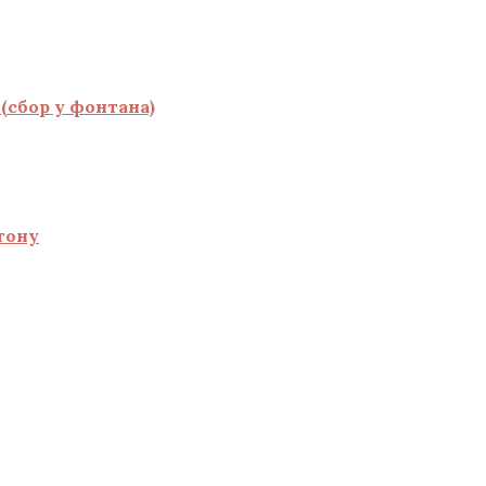
(сбор у фонтана)
тону