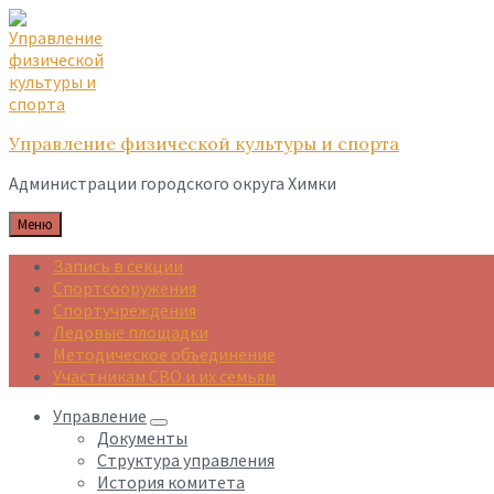
Skip
Skip
Skip
to
to
to
content
main
footer
navigation
Управление физической культуры и спорта
Администрации городского округа Химки
Меню
Запись в секции
Спортсооружения
Спортучреждения
Ледовые площадки
Методическое объединение
Участникам СВО и их семьям
Управление
Документы
Структура управления
История комитета