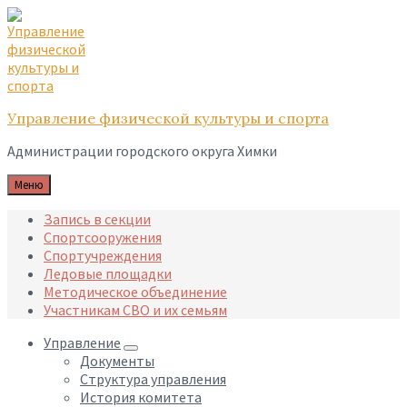
Skip
Skip
Skip
to
to
to
content
main
footer
navigation
Управление физической культуры и спорта
Администрации городского округа Химки
Меню
Запись в секции
Спортсооружения
Спортучреждения
Ледовые площадки
Методическое объединение
Участникам СВО и их семьям
Управление
Документы
Структура управления
История комитета