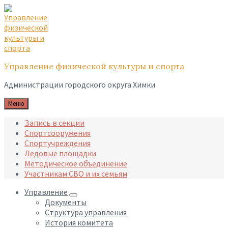
Skip
Skip
Skip
to
to
to
content
main
footer
navigation
Управление физической культуры и спорта
Администрации городского округа Химки
Меню
Запись в секции
Спортсооружения
Спортучреждения
Ледовые площадки
Методическое объединение
Участникам СВО и их семьям
Управление
Документы
Структура управления
История комитета