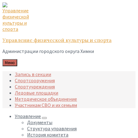
Skip
Skip
Skip
to
to
to
content
main
footer
navigation
Управление физической культуры и спорта
Администрации городского округа Химки
Меню
Запись в секции
Спортсооружения
Спортучреждения
Ледовые площадки
Методическое объединение
Участникам СВО и их семьям
Управление
Документы
Структура управления
История комитета