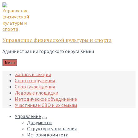
Skip
Skip
Skip
to
to
to
content
main
footer
navigation
Управление физической культуры и спорта
Администрации городского округа Химки
Меню
Запись в секции
Спортсооружения
Спортучреждения
Ледовые площадки
Методическое объединение
Участникам СВО и их семьям
Управление
Документы
Структура управления
История комитета