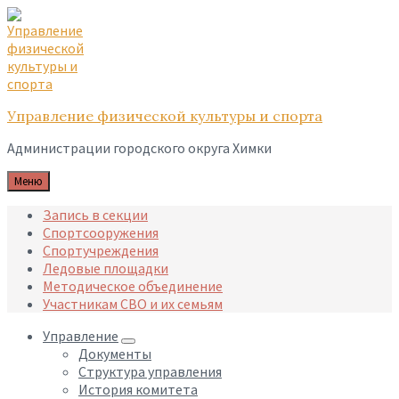
Skip
Skip
Skip
to
to
to
content
main
footer
navigation
Управление физической культуры и спорта
Администрации городского округа Химки
Меню
Запись в секции
Спортсооружения
Спортучреждения
Ледовые площадки
Методическое объединение
Участникам СВО и их семьям
Управление
Документы
Структура управления
История комитета