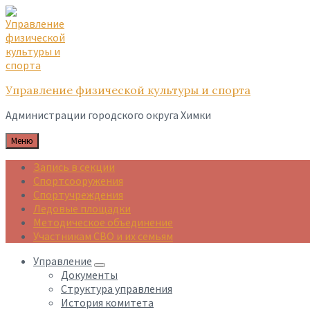
Skip
Skip
Skip
to
to
to
content
main
footer
navigation
Управление физической культуры и спорта
Администрации городского округа Химки
Меню
Запись в секции
Спортсооружения
Спортучреждения
Ледовые площадки
Методическое объединение
Участникам СВО и их семьям
Управление
Документы
Структура управления
История комитета