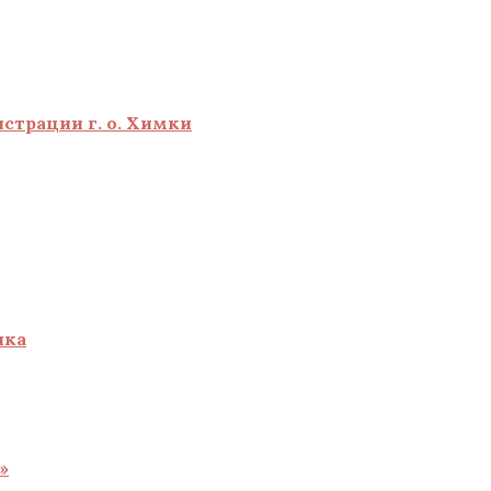
страции г. о. Химки
ика
»