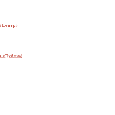
«Центр»
 «Дубки»)