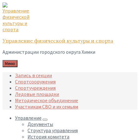
Skip
Skip
Skip
to
to
to
content
main
footer
navigation
Управление физической культуры и спорта
Администрации городского округа Химки
Меню
Запись в секции
Спортсооружения
Спортучреждения
Ледовые площадки
Методическое объединение
Участникам СВО и их семьям
Управление
Документы
Структура управления
История комитета