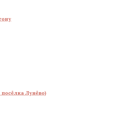
тону
 посёлка Лунёво)