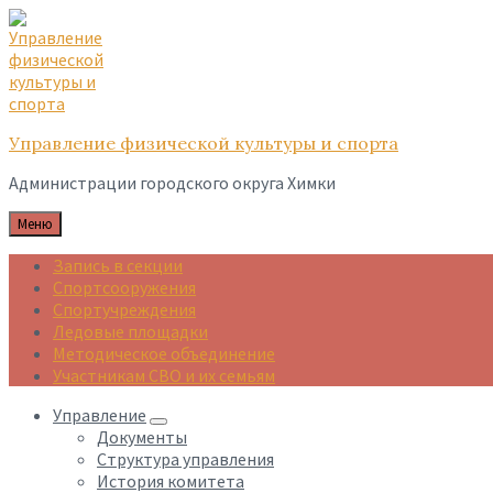
Skip
Skip
Skip
to
to
to
content
main
footer
navigation
Управление физической культуры и спорта
Администрации городского округа Химки
Меню
Запись в секции
Спортсооружения
Спортучреждения
Ледовые площадки
Методическое объединение
Участникам СВО и их семьям
Управление
Документы
Структура управления
История комитета