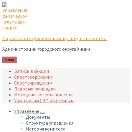
Skip
Skip
Skip
to
to
to
content
main
footer
navigation
Управление физической культуры и спорта
Администрации городского округа Химки
Меню
Запись в секции
Спортсооружения
Спортучреждения
Ледовые площадки
Методическое объединение
Участникам СВО и их семьям
Управление
Документы
Структура управления
История комитета