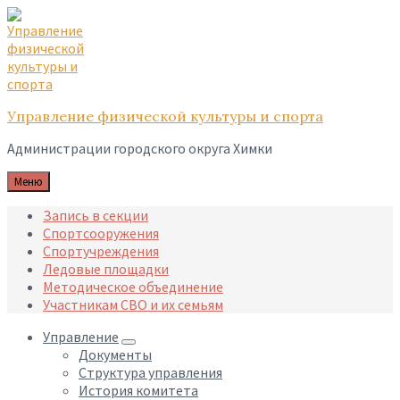
Skip
Skip
Skip
to
to
to
content
main
footer
navigation
Управление физической культуры и спорта
Администрации городского округа Химки
Меню
Запись в секции
Спортсооружения
Спортучреждения
Ледовые площадки
Методическое объединение
Участникам СВО и их семьям
Управление
Документы
Структура управления
История комитета