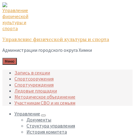
Skip
Skip
Skip
to
to
to
content
main
footer
navigation
Управление физической культуры и спорта
Администрации городского округа Химки
Меню
Запись в секции
Спортсооружения
Спортучреждения
Ледовые площадки
Методическое объединение
Участникам СВО и их семьям
Управление
Документы
Структура управления
История комитета