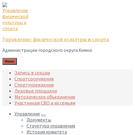
Skip
Skip
Skip
to
to
to
content
main
footer
navigation
Управление физической культуры и спорта
Администрации городского округа Химки
Меню
Запись в секции
Спортсооружения
Спортучреждения
Ледовые площадки
Методическое объединение
Участникам СВО и их семьям
Управление
Документы
Структура управления
История комитета