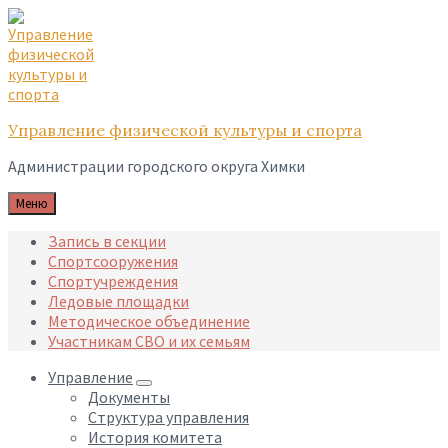
Skip
Skip
Skip
to
to
to
content
main
footer
navigation
Управление физической культуры и спорта
Администрации городского округа Химки
Меню
Запись в секции
Спортсооружения
Спортучреждения
Ледовые площадки
Методическое объединение
Участникам СВО и их семьям
Управление
Документы
Структура управления
История комитета