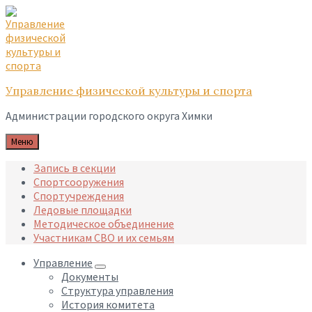
Skip
Skip
Skip
to
to
to
content
main
footer
navigation
Управление физической культуры и спорта
Администрации городского округа Химки
Меню
Запись в секции
Спортсооружения
Спортучреждения
Ледовые площадки
Методическое объединение
Участникам СВО и их семьям
Управление
Документы
Структура управления
История комитета