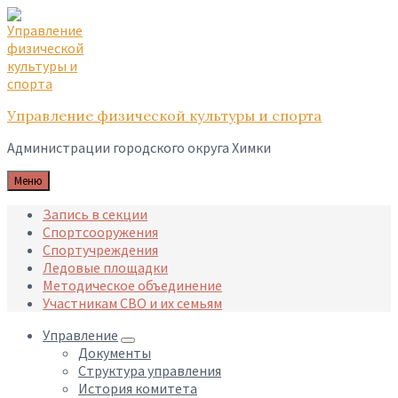
Skip
Skip
Skip
to
to
to
content
main
footer
navigation
Управление физической культуры и спорта
Администрации городского округа Химки
Меню
Запись в секции
Спортсооружения
Спортучреждения
Ледовые площадки
Методическое объединение
Участникам СВО и их семьям
Управление
Документы
Структура управления
История комитета