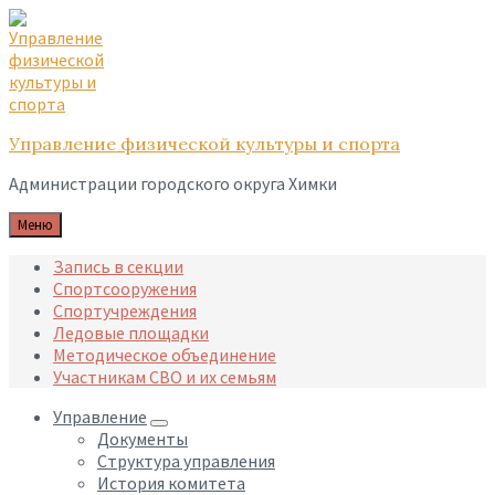
Skip
Skip
Skip
to
to
to
content
main
footer
navigation
Управление физической культуры и спорта
Администрации городского округа Химки
Меню
Запись в секции
Спортсооружения
Спортучреждения
Ледовые площадки
Методическое объединение
Участникам СВО и их семьям
Управление
Документы
Структура управления
История комитета