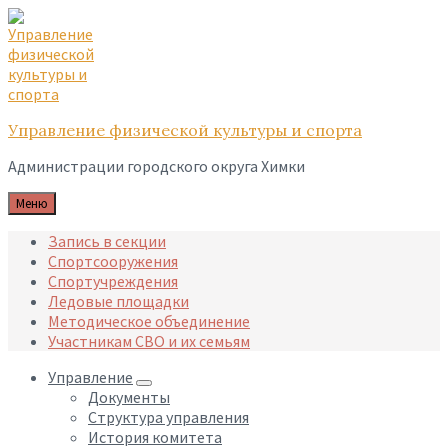
Skip
Skip
Skip
to
to
to
content
main
footer
navigation
Управление физической культуры и спорта
Администрации городского округа Химки
Меню
Запись в секции
Спортсооружения
Спортучреждения
Ледовые площадки
Методическое объединение
Участникам СВО и их семьям
Управление
Документы
Структура управления
История комитета