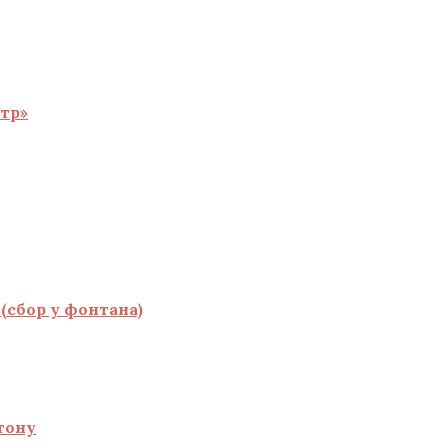
тр»
(сбор у фонтана)
тону