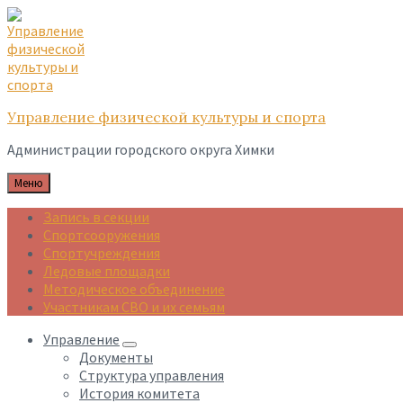
Skip
Skip
Skip
to
to
to
content
main
footer
navigation
Управление физической культуры и спорта
Администрации городского округа Химки
Меню
Запись в секции
Спортсооружения
Спортучреждения
Ледовые площадки
Методическое объединение
Участникам СВО и их семьям
Управление
Документы
Структура управления
История комитета