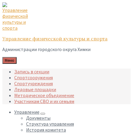
Skip
Skip
Skip
to
to
to
content
main
footer
navigation
Управление физической культуры и спорта
Администрации городского округа Химки
Меню
Запись в секции
Спортсооружения
Спортучреждения
Ледовые площадки
Методическое объединение
Участникам СВО и их семьям
Управление
Документы
Структура управления
История комитета