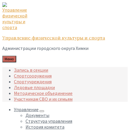
Skip
Skip
Skip
to
to
to
content
main
footer
navigation
Управление физической культуры и спорта
Администрации городского округа Химки
Меню
Запись в секции
Спортсооружения
Спортучреждения
Ледовые площадки
Методическое объединение
Участникам СВО и их семьям
Управление
Документы
Структура управления
История комитета