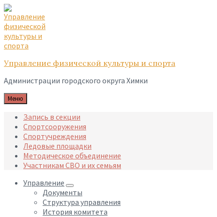
Skip
Skip
Skip
to
to
to
content
main
footer
navigation
Управление физической культуры и спорта
Администрации городского округа Химки
Меню
Запись в секции
Спортсооружения
Спортучреждения
Ледовые площадки
Методическое объединение
Участникам СВО и их семьям
Управление
Документы
Структура управления
История комитета