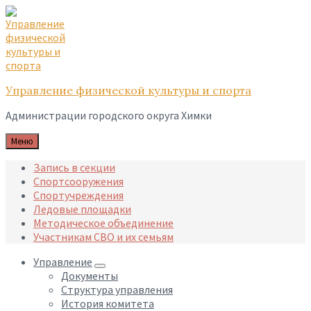
Skip
Skip
Skip
to
to
to
content
main
footer
navigation
Управление физической культуры и спорта
Администрации городского округа Химки
Меню
Запись в секции
Спортсооружения
Спортучреждения
Ледовые площадки
Методическое объединение
Участникам СВО и их семьям
Управление
Документы
Структура управления
История комитета