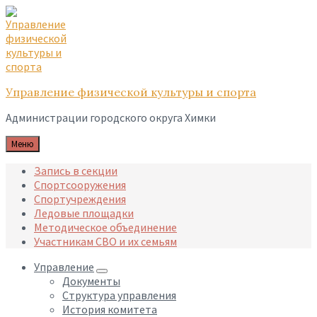
Skip
Skip
Skip
to
to
to
content
main
footer
navigation
Управление физической культуры и спорта
Администрации городского округа Химки
Меню
Запись в секции
Спортсооружения
Спортучреждения
Ледовые площадки
Методическое объединение
Участникам СВО и их семьям
Управление
Документы
Структура управления
История комитета