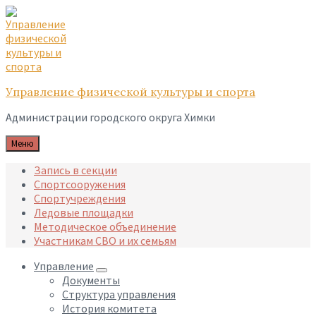
Skip
Skip
Skip
to
to
to
content
main
footer
navigation
Управление физической культуры и спорта
Администрации городского округа Химки
Меню
Запись в секции
Спортсооружения
Спортучреждения
Ледовые площадки
Методическое объединение
Участникам СВО и их семьям
Управление
Документы
Структура управления
История комитета