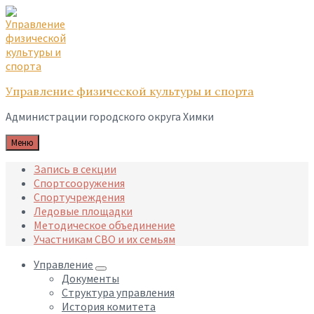
Skip
Skip
Skip
to
to
to
content
main
footer
navigation
Управление физической культуры и спорта
Администрации городского округа Химки
Меню
Запись в секции
Спортсооружения
Спортучреждения
Ледовые площадки
Методическое объединение
Участникам СВО и их семьям
Управление
Документы
Структура управления
История комитета