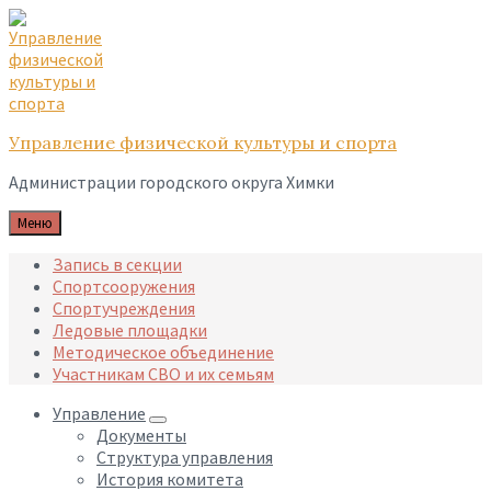
Skip
Skip
Skip
to
to
to
content
main
footer
navigation
Управление физической культуры и спорта
Администрации городского округа Химки
Меню
Запись в секции
Спортсооружения
Спортучреждения
Ледовые площадки
Методическое объединение
Участникам СВО и их семьям
Управление
Документы
Структура управления
История комитета