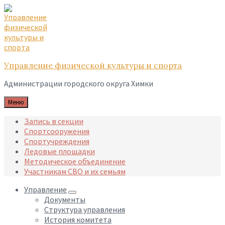
Skip
Skip
Skip
to
to
to
content
main
footer
navigation
Управление физической культуры и спорта
Администрации городского округа Химки
Меню
Запись в секции
Спортсооружения
Спортучреждения
Ледовые площадки
Методическое объединение
Участникам СВО и их семьям
Управление
Документы
Структура управления
История комитета