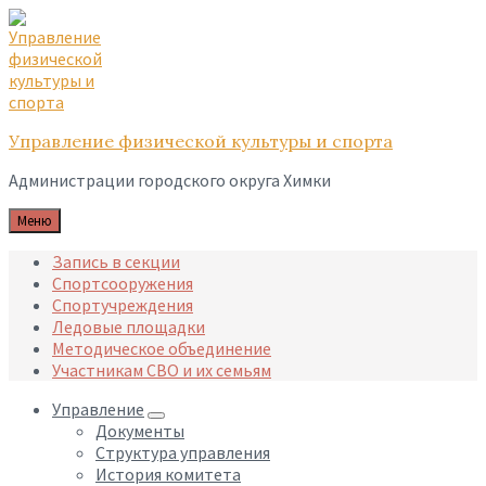
Skip
Skip
Skip
to
to
to
content
main
footer
navigation
Управление физической культуры и спорта
Администрации городского округа Химки
Меню
Запись в секции
Спортсооружения
Спортучреждения
Ледовые площадки
Методическое объединение
Участникам СВО и их семьям
Управление
Документы
Структура управления
История комитета