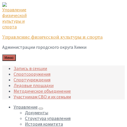
Skip
Skip
Skip
to
to
to
content
main
footer
navigation
Управление физической культуры и спорта
Администрации городского округа Химки
Меню
Запись в секции
Спортсооружения
Спортучреждения
Ледовые площадки
Методическое объединение
Участникам СВО и их семьям
Управление
Документы
Структура управления
История комитета