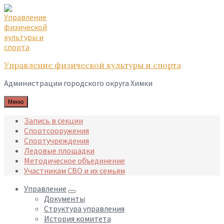
Skip
Skip
Skip
to
to
to
content
main
footer
navigation
Управление физической культуры и спорта
Администрации городского округа Химки
Меню
Запись в секции
Спортсооружения
Спортучреждения
Ледовые площадки
Методическое объединение
Участникам СВО и их семьям
Управление
Документы
Структура управления
История комитета