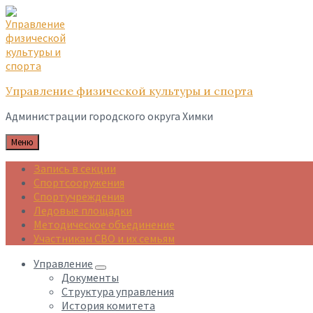
Skip
Skip
Skip
to
to
to
content
main
footer
navigation
Управление физической культуры и спорта
Администрации городского округа Химки
Меню
Запись в секции
Спортсооружения
Спортучреждения
Ледовые площадки
Методическое объединение
Участникам СВО и их семьям
Управление
Документы
Структура управления
История комитета