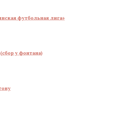
инская футбольная лига»
(сбор у фонтана)
тону