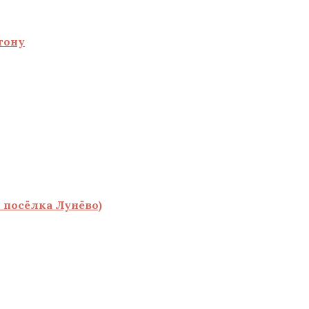
тону
 посёлка Лунёво)