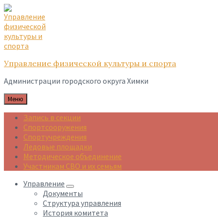
Skip
Skip
Skip
to
to
to
content
main
footer
navigation
Управление физической культуры и спорта
Администрации городского округа Химки
Меню
Запись в секции
Спортсооружения
Спортучреждения
Ледовые площадки
Методическое объединение
Участникам СВО и их семьям
Управление
Документы
Структура управления
История комитета