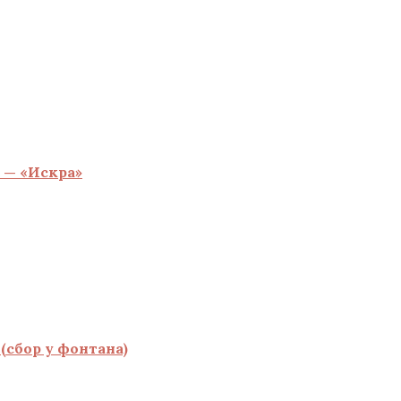
 — «Искра»
(сбор у фонтана)