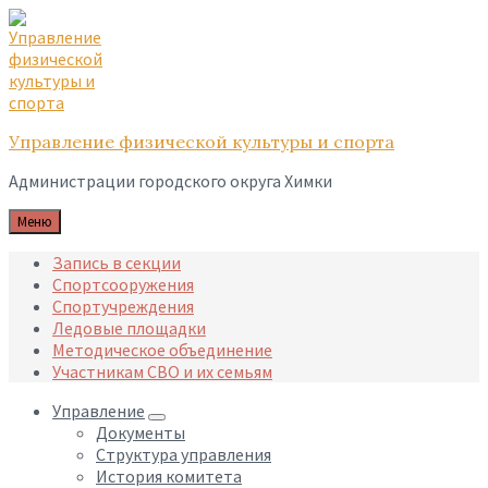
Skip
Skip
Skip
to
to
to
content
main
footer
navigation
Управление физической культуры и спорта
Администрации городского округа Химки
Меню
Запись в секции
Спортсооружения
Спортучреждения
Ледовые площадки
Методическое объединение
Участникам СВО и их семьям
Управление
Документы
Структура управления
История комитета