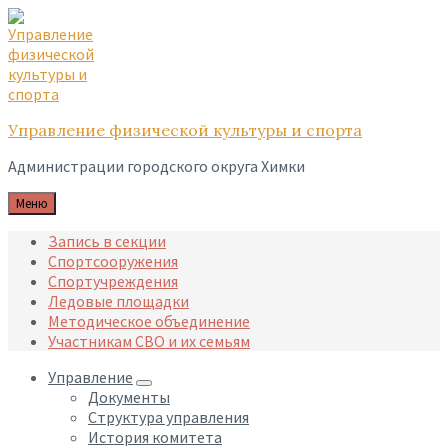
Skip
Skip
Skip
to
to
to
content
main
footer
navigation
Управление физической культуры и спорта
Администрации городского округа Химки
Меню
Запись в секции
Спортсооружения
Спортучреждения
Ледовые площадки
Методическое объединение
Участникам СВО и их семьям
Управление
Документы
Структура управления
История комитета