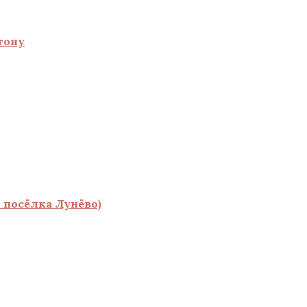
тону
 посёлка Лунёво)