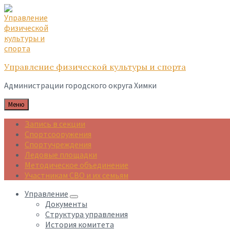
Skip
Skip
Skip
to
to
to
content
main
footer
navigation
Управление физической культуры и спорта
Администрации городского округа Химки
Меню
Запись в секции
Спортсооружения
Спортучреждения
Ледовые площадки
Методическое объединение
Участникам СВО и их семьям
Управление
Документы
Структура управления
История комитета