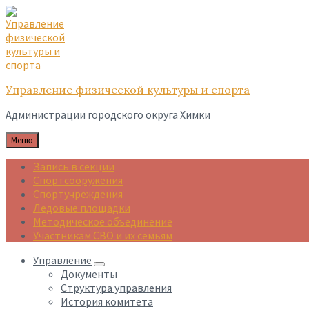
Skip
Skip
Skip
to
to
to
content
main
footer
navigation
Управление физической культуры и спорта
Администрации городского округа Химки
Меню
Запись в секции
Спортсооружения
Спортучреждения
Ледовые площадки
Методическое объединение
Участникам СВО и их семьям
Управление
Документы
Структура управления
История комитета