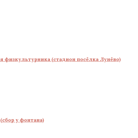
я физкультурника (стадион посёлка Лунёво)
(сбор у фонтана)