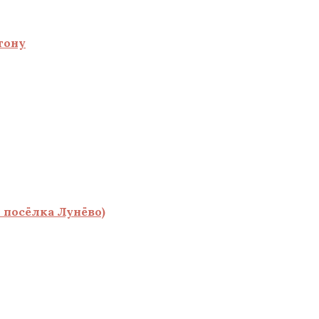
тону
 посёлка Лунёво)