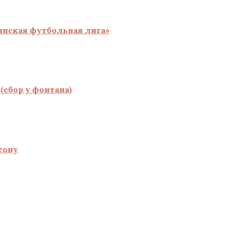
инская футбольная лига»
(сбор у фонтана)
тону