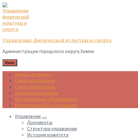
Skip
Skip
Skip
to
to
to
content
main
footer
navigation
Управление физической культуры и спорта
Администрации городского округа Химки
Меню
Запись в секции
Спортсооружения
Спортучреждения
Ледовые площадки
Методическое объединение
Участникам СВО и их семьям
Управление
Документы
Структура управления
История комитета