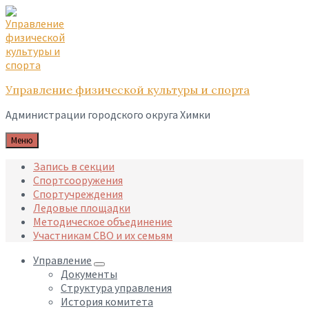
Skip
Skip
Skip
to
to
to
content
main
footer
navigation
Управление физической культуры и спорта
Администрации городского округа Химки
Меню
Запись в секции
Спортсооружения
Спортучреждения
Ледовые площадки
Методическое объединение
Участникам СВО и их семьям
Управление
Документы
Структура управления
История комитета