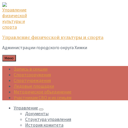
Skip
Skip
Skip
to
to
to
content
main
footer
navigation
Управление физической культуры и спорта
Администрации городского округа Химки
Меню
Запись в секции
Спортсооружения
Спортучреждения
Ледовые площадки
Методическое объединение
Участникам СВО и их семьям
Управление
Документы
Структура управления
История комитета