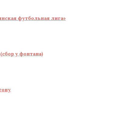
инская футбольная лига»
(сбор у фонтана)
тону