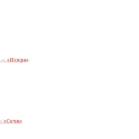
 — «Искра»
— «Сочи»