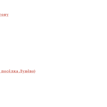
тону
 посёлка Лунёво)