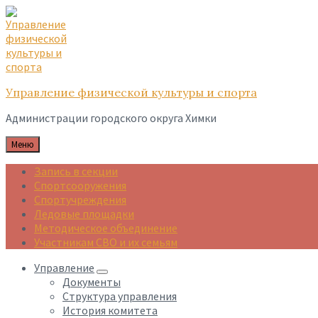
Skip
Skip
Skip
to
to
to
content
main
footer
navigation
Управление физической культуры и спорта
Администрации городского округа Химки
Меню
Запись в секции
Спортсооружения
Спортучреждения
Ледовые площадки
Методическое объединение
Участникам СВО и их семьям
Управление
Документы
Структура управления
История комитета