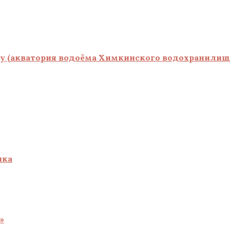
ту (акватория водоёма Химкинского водохранилищ
ика
»