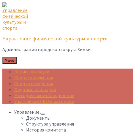
Skip
Skip
Skip
to
to
to
content
main
footer
navigation
Управление физической культуры и спорта
Администрации городского округа Химки
Меню
Запись в секции
Спортсооружения
Спортучреждения
Ледовые площадки
Методическое объединение
Участникам СВО и их семьям
Управление
Документы
Структура управления
История комитета