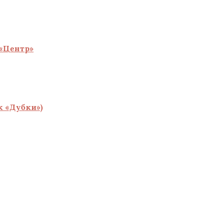
«Центр»
 «Дубки»)