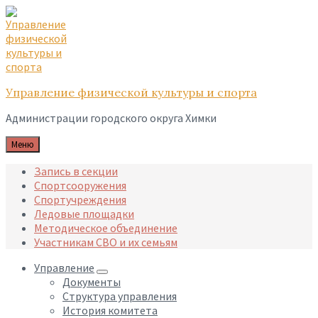
Skip
Skip
Skip
to
to
to
content
main
footer
navigation
Управление физической культуры и спорта
Администрации городского округа Химки
Меню
Запись в секции
Спортсооружения
Спортучреждения
Ледовые площадки
Методическое объединение
Участникам СВО и их семьям
Управление
Документы
Структура управления
История комитета