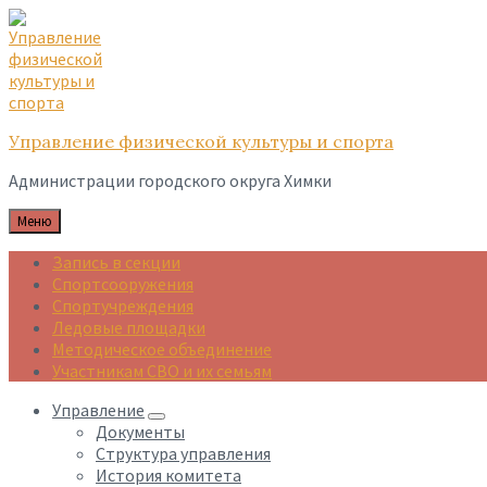
Skip
Skip
Skip
to
to
to
content
main
footer
navigation
Управление физической культуры и спорта
Администрации городского округа Химки
Меню
Запись в секции
Спортсооружения
Спортучреждения
Ледовые площадки
Методическое объединение
Участникам СВО и их семьям
Управление
Документы
Структура управления
История комитета