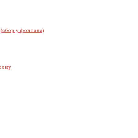
(сбор у фонтана)
тону