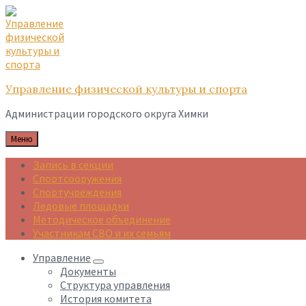
Skip
Skip
Skip
to
to
to
content
main
footer
navigation
Управление физической культуры и спорта
Администрации городского округа Химки
Меню
Запись в секции
Спортсооружения
Спортучреждения
Ледовые площадки
Методическое объединение
Участникам СВО и их семьям
Управление
Документы
Структура управления
История комитета