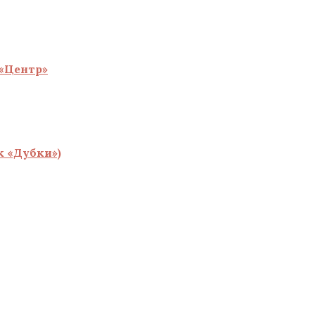
«Центр»
 «Дубки»)