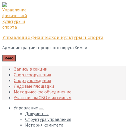
Skip
Skip
Skip
to
to
to
content
main
footer
navigation
Управление физической культуры и спорта
Администрации городского округа Химки
Меню
Запись в секции
Спортсооружения
Спортучреждения
Ледовые площадки
Методическое объединение
Участникам СВО и их семьям
Управление
Документы
Структура управления
История комитета