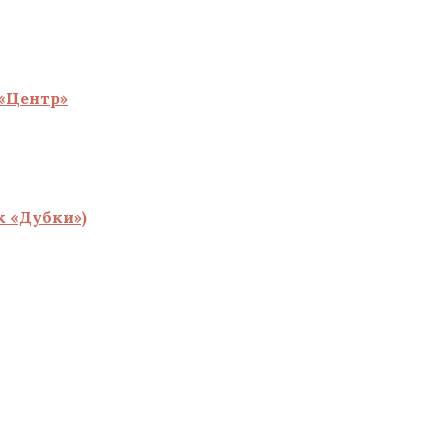
«Центр»
 «Дубки»)