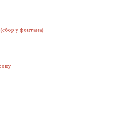
(сбор у фонтана)
тону