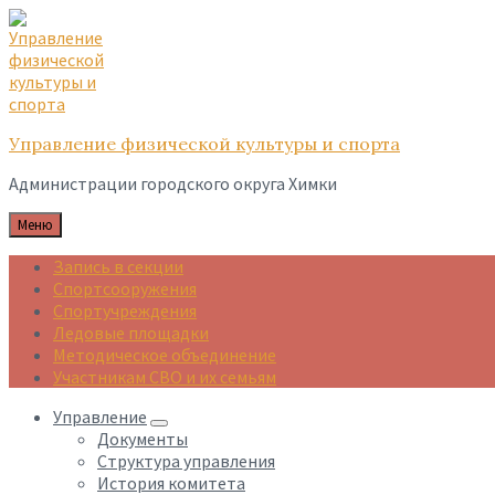
Skip
Skip
Skip
to
to
to
content
main
footer
navigation
Управление физической культуры и спорта
Администрации городского округа Химки
Меню
Запись в секции
Спортсооружения
Спортучреждения
Ледовые площадки
Методическое объединение
Участникам СВО и их семьям
Управление
Документы
Структура управления
История комитета